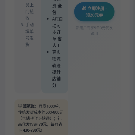
员上
费
全
🎁 立即注册 ·
门揽
包
领20元券
收
API自
手动
动同
新用户专享5单0元代发
填单
步订
试用
号发
单
省
货
人工
真实
物流
轨迹
提升
店铺
分
💡
算笔账
：月发1000单，
传统发货成本约500-800元
（仓储+打包+快递）；礼
品代发仅需
70元
，每月省
下
430-730元
！