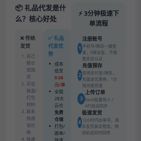
📦 礼品代发是什
⚡ 3分钟极速下
么？核心好处
单流程
❌ 传统
✅ 礼品
注册账号
发货
代发优
手机号/微信一键登
1
录，0保证金，不需
势
自己
要实名认证
租仓
成本
充值预存
库囤
低至
支持支付宝/微信，
2
货
0.08
充值送优惠券，1分
买包
元/单
钱也能充值
装盒/
全国
上传订单
打包
3
28大
Excel批量导入 /
材料
云仓
API自动同步
联系
免费
极速发货
快递
仓储
12小时内出单号，真
4
谈价
打包/
实发货真实物流，物
格
流轨迹实时回传
面单/
快递
快递